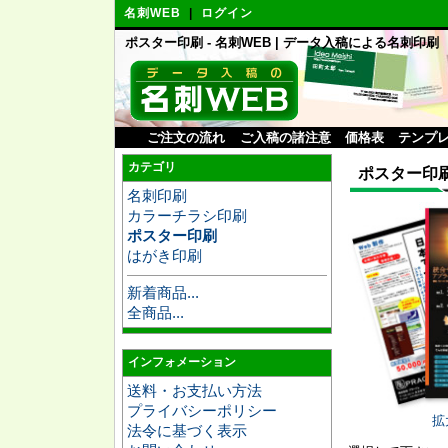
名刺WEB
|
ログイン
ポスター印刷 - 名刺WEB | データ入稿による名刺印刷
ご注文の流れ
ご入稿の諸注意
価格表
テンプ
カテゴリ
ポスター印
名刺印刷
カラーチラシ印刷
ポスター印刷
はがき印刷
新着商品...
全商品...
インフォメーション
送料・お支払い方法
プライバシーポリシー
拡
法令に基づく表示