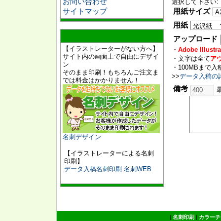
お問い合わせ
選択して下さい:
サイトマップ
用紙サイズ
用紙
アップロード
【イラストレーターがない方へ】
・
Adobe Illust
サイト内の画面上で自由にデザイ
・文字は全て
ア
ン
・100MBまで
そのまま印刷！もちろんご注文ま
>>
データ入稿の
では料金はかかりません！
備考
名刺デザイン
【イラストレーターによる名刺
印刷】
データ入稿名刺印刷 名刺WEB
|
名刺印刷
|
カラーチ